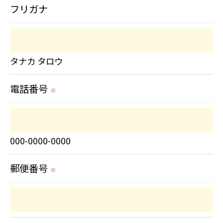
フリガナ
＜個人情報の委託について＞
当社では、利用目的の達成に必要な範囲に
おいて、個人情報を外部に委託する場合が
タナカ タロウ
あります。
電話番号
これらの委託先に対しては個人情報保護契
※
約等の措置をとり、適切な監督を行いま
す。
000-0000-0000
＜個人情報の安全管理＞
郵便番号
※
当社では、個人情報の漏洩等がなされない
よう、適切に安全管理対策を実施します。