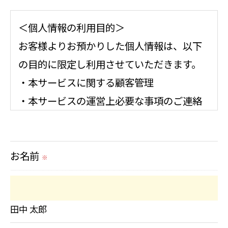
＜個人情報の利用目的＞
お客様よりお預かりした個人情報は、以下
の目的に限定し利用させていただきます。
・本サービスに関する顧客管理
・本サービスの運営上必要な事項のご連絡
＜個人情報の提供について＞
お名前
当社ではお客様の同意を得た場合または法
※
令に定められた場合を除き、
取得した個人情報を第三者に提供すること
田中 太郎
はいたしません。