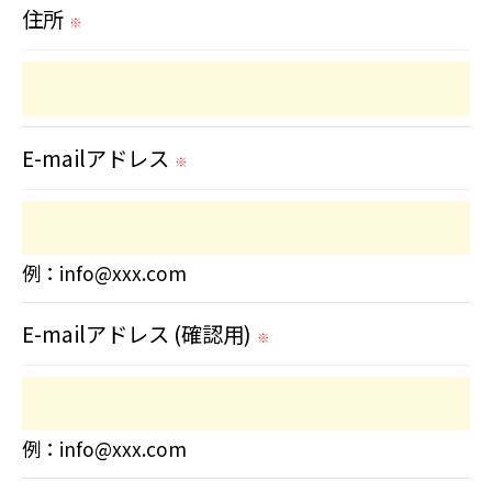
住所
＜個人情報を与えなかった場合に生じる結
※
果＞
必要な情報を頂けない場合は、それに対応
した当社のサービスをご提供できない場合
E-mailアドレス
※
がございますので予めご了承ください。
＜個人情報の開示･訂正・削除･利用停止の
例：info@xxx.com
手続について＞
E-mailアドレス (確認用)
当社では、お客様の個人情報の開示･訂正･
※
削除・利用停止の手続を定めさせて頂いて
おります。
例：info@xxx.com
ご本人である事を確認のうえ、対応させて