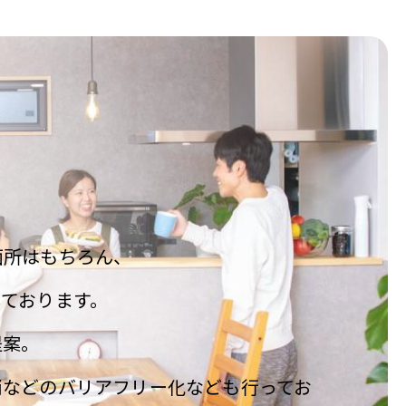
面所はもちろん、
ております。
提案。
消などのバリアフリー化なども行ってお