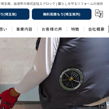
埼玉県、加須市の株式会社エアロック | 暮らしを守るリフォームの技術
り(埼玉県)
無料見積もり(埼玉県外)
想い
事業内容
お客様の声
特徴
会社概要
遮熱の家
工務店
水回りリフォーム
リノベーション
水回り
外壁塗装
住宅