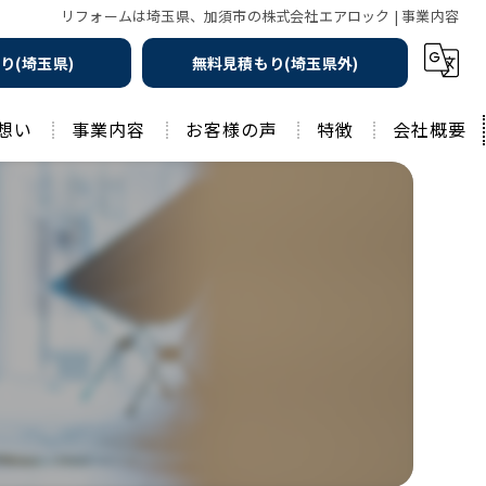
リフォームは埼玉県、加須市の株式会社エアロック | 事業内容
り(埼玉県)
無料見積もり(埼玉県外)
想い
事業内容
お客様の声
特徴
会社概要
遮熱の家
工務店
水回りリフォーム
リノベーション
水回り
外壁塗装
住宅