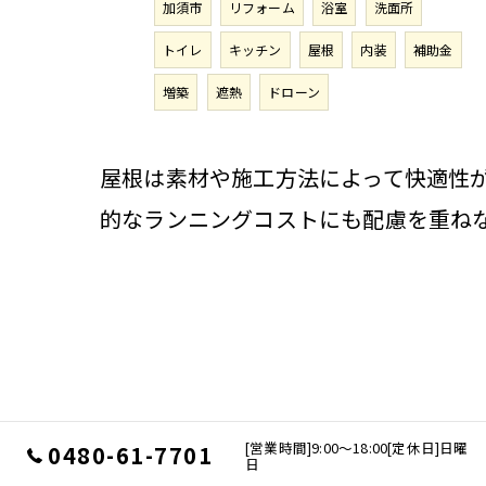
加須市
リフォーム
浴室
洗面所
トイレ
キッチン
屋根
内装
補助金
増築
遮熱
ドローン
屋根は素材や施工方法によって快適性
的なランニングコストにも配慮を重ね
[営業時間]9:00～18:00[定休日]日曜
0480-61-7701
日