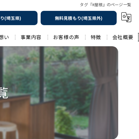
タグ『#屋根』のページ一覧
り(埼玉県)
無料見積もり(埼玉県外)
想い
事業内容
お客様の声
特徴
会社概要
遮熱の家
工務店
水回りリフォーム
リノベーション
水回り
覧
外壁塗装
住宅