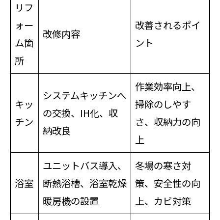
リフ
ォー
改善されるポイ
改修内容
ム箇
ント
所
作業効率向上、
システムキッチンへ
キッ
掃除のしやす
の交換、IH化、収
チン
さ、収納力の向
納改良
上
ユニットバス導入、
冬場の寒さ対
浴室
断熱浴槽、浴室乾燥
策、安全性の向
暖房機の設置
上、カビ対策