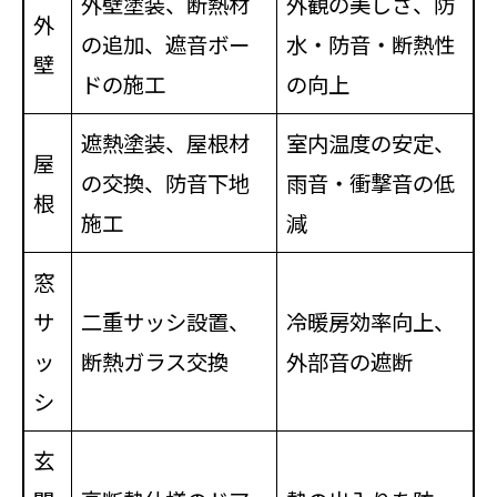
外壁塗装、断熱材
外観の美しさ、防
外
の追加、遮音ボー
水・防音・断熱性
壁
ドの施工
の向上
遮熱塗装、屋根材
室内温度の安定、
屋
の交換、防音下地
雨音・衝撃音の低
根
施工
減
窓
サ
二重サッシ設置、
冷暖房効率向上、
ッ
断熱ガラス交換
外部音の遮断
シ
玄