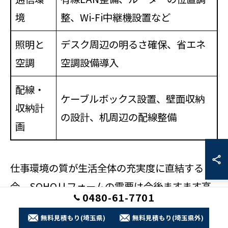
境
整、Wi-Fi中継機設置など
照明と
デスク周辺の明るさ確保、省エネ
空調
空調設備導入
配線・
ケーブルボックス設置、壁面収納
収納計
の設計、机周辺の配線整備
画
仕事環境の質が生活全体の充実度に直結する
今、SOHOリフォームの需要は今後ますます高
0480-61-7701
まっていくと考えられます。性能と快適性を両
無料見積もり(埼玉県)
無料見積もり(埼玉県外)
立させることで、暮らしの中に自然に溶け込む