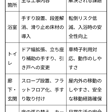
主な工事内容
解決される課題
箇所
手すり設置、段差解
転倒リスク低
浴室
消、滑り止め床材の
減、入浴時の安
導入
全性向上
ドア幅拡張、立ち座
車椅子利用対
トイ
り補助の手すり、引
応、動作のしや
レ
き戸への変更
すさ
廊
スロープ設置、フラ
屋内外の移動の
下・
ットフロア化、手す
しやすさ、安全
玄関
り取り付け
な移動経路確保
床の張り替え、カー
日常生活の安全