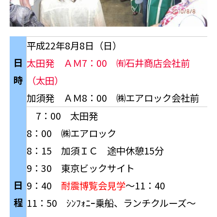
平成22年8月8日（日）
日
太田発 ＡＭ7：00 ㈲石井商店会社前
時
（太田）
加須発 ＡＭ8：00 ㈱エアロック会社前
7：00 太田発
8：00 ㈱エアロック
8：15 加須ＩＣ 途中休憩15分
9：30 東京ビックサイト
日
9：40
耐震博覧会見学
～11：40
程
11：50 ｼﾝﾌｫﾆｰ乗船、ランチクルーズ～