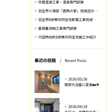
外壁塗装工事・塗装専門部隊
羽生市Ｋ様邸「遮熱の家」完成迄の紹介です
羽生市8世帯共同住宅新築工事完成迄の紹介
屋根裏収納工事専門部隊
行田市向町8世帯共同住宅施工中紹介
最近の投稿
Recent Posts
2026/05/26
理想の浴室に変身🏡🌟
2026/04/18
今日は、玄関戸の交換工事をご紹介します🚪✨。