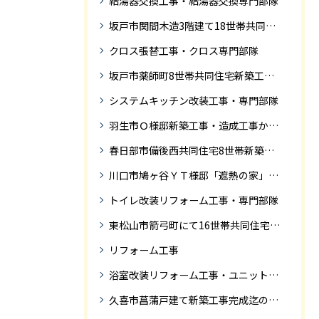
給湯器交換工事・給湯器交換専門部隊
坂戸市関間木造3階建て18世帯共同住宅の完成迄紹介
クロス張替工事・クロス専門部隊
坂戸市薬師町8世帯共同住宅新築工事完成迄の紹介です
システムキッチン改装工事・専門部隊
羽生市Ｏ様邸新築工事・造成工事から住宅完成までの紹介
春日部市備後西共同住宅8世帯新築工事完成迄の紹介です。
川口市鳩ヶ谷ＹＴ様邸「遮熱の家」工事状況
トイレ改装リフォーム工事・専門部隊
東松山市箭弓町にて16世帯共同住宅新築工事完成迄の紹介です。
リフォーム工事
浴室改装リフォーム工事・ユニットバス専門部隊
久喜市菖蒲戸建て新築工事完成迄の紹介