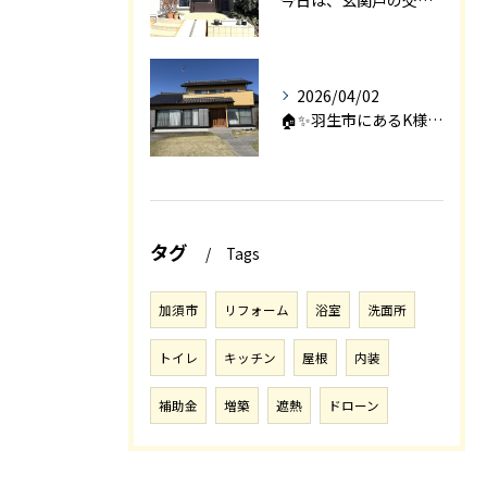
2026/04/02
🏠✨羽生市にあるK様邸は、2008年に㈱エアロックで新築され...
タグ
Tags
加須市
リフォーム
浴室
洗面所
トイレ
キッチン
屋根
内装
補助金
増築
遮熱
ドローン