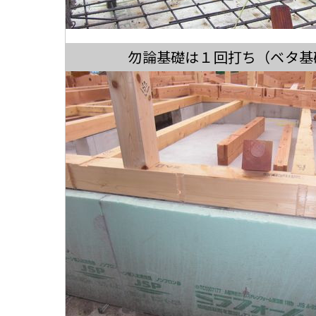
勿論基礎は１回打ち（ベタ基