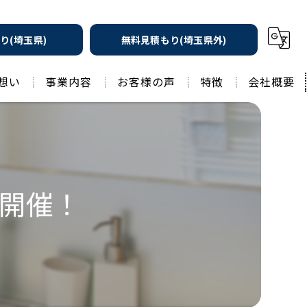
り(埼玉県)
無料見積もり(埼玉県外)
想い
事業内容
お客様の声
特徴
会社概要
遮熱の家
工務店
水回りリフォーム
リノベーション
水回り
会開催！
外壁塗装
住宅