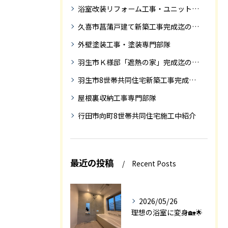
浴室改装リフォーム工事・ユニットバス専門部隊
久喜市菖蒲戸建て新築工事完成迄の紹介
外壁塗装工事・塗装専門部隊
羽生市Ｋ様邸「遮熱の家」完成迄の紹介です
羽生市8世帯共同住宅新築工事完成迄の紹介
屋根裏収納工事専門部隊
行田市向町8世帯共同住宅施工中紹介
最近の投稿
Recent Posts
2026/05/26
理想の浴室に変身🏡🌟