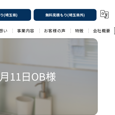
り(埼玉県)
無料見積もり(埼玉県外)
想い
事業内容
お客様の声
特徴
会社概要
遮熱の家
工務店
水回りリフォーム
リノベーション
水回り
月11日OB様
外壁塗装
住宅