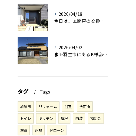
2026/04/18
今日は、玄関戸の交換工事をご紹介します🚪✨。
2026/04/02
🏠✨羽生市にあるK様邸は、2008年に㈱エアロックで新築され...
タグ
Tags
加須市
リフォーム
浴室
洗面所
トイレ
キッチン
屋根
内装
補助金
増築
遮熱
ドローン