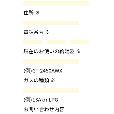
住所
※
電話番号
※
-
-
現在のお使いの給湯器
※
(例)GT-2450AWX
ガスの種類
※
(例)13A or LPG
お問い合わせ内容