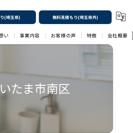
り(埼玉県)
無料見積もり(埼玉県外)
想い
事業内容
お客様の声
特徴
会社概要
遮熱の家
工務店
水回りリフォーム
リノベーション
水回り
いたま市南区
外壁塗装
住宅