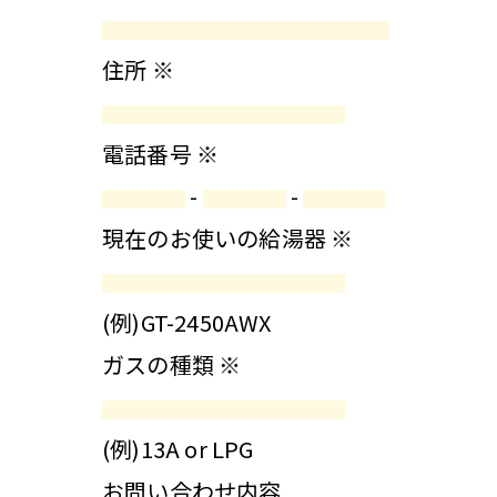
住所
※
電話番号
※
-
-
現在のお使いの給湯器
※
(例)GT-2450AWX
ガスの種類
※
(例)13A or LPG
お問い合わせ内容