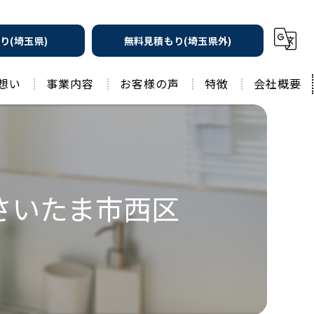
り(埼玉県)
無料見積もり(埼玉県外)
想い
事業内容
お客様の声
特徴
会社概要
遮熱の家
工務店
水回りリフォーム
リノベーション
水回り
さいたま市西区
外壁塗装
住宅