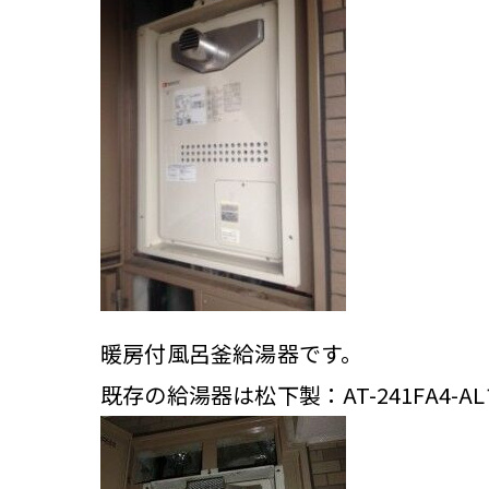
暖房付風呂釜給湯器です。
既存の給湯器は松下製：AT-241FA4-A