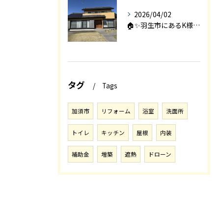
2026/04/02
🏠✨羽生市にあるK様邸は、2008年に㈱エアロックで新築され...
タグ
Tags
加須市
リフォーム
浴室
洗面所
トイレ
キッチン
屋根
内装
補助金
増築
遮熱
ドローン