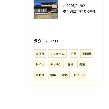
2026/04/02
🏠✨羽生市にあるK様邸は、2008年に㈱エアロックで新築され...
タグ
Tags
加須市
リフォーム
浴室
洗面所
トイレ
キッチン
屋根
内装
補助金
増築
遮熱
ドローン