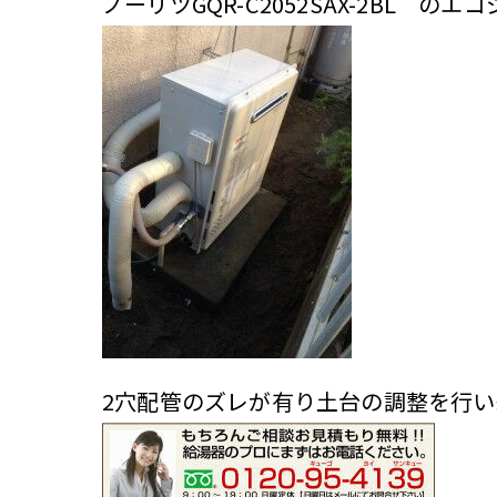
ノーリツGQR-C2052SAX-2BL 
2穴配管のズレが有り土台の調整を行