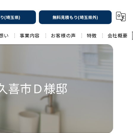
り(埼玉県)
無料見積もり(埼玉県外)
想い
事業内容
お客様の声
特徴
会社概要
遮熱の家
工務店
水回りリフォーム
リノベーション
水回り
久喜市Ｄ様邸
外壁塗装
住宅