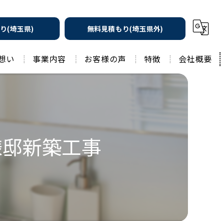
り(埼玉県)
無料見積もり(埼玉県外)
想い
事業内容
お客様の声
特徴
会社概要
遮熱の家
工務店
水回りリフォーム
リノベーション
水回り
様邸新築工事
外壁塗装
住宅