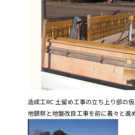
造成工RC 土留め工事の立ち上り部の
地鎮祭と地盤改良工事を前に着々と進