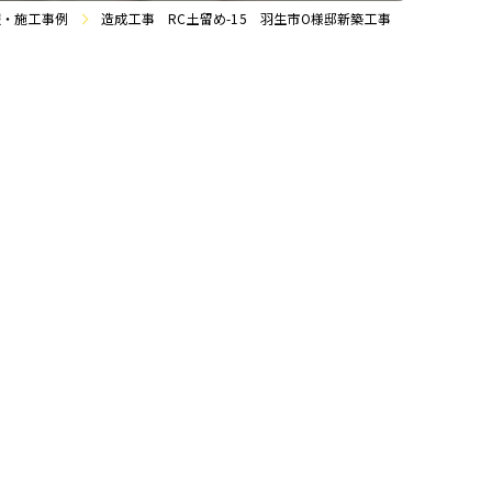
報・施工事例
造成工事 RC土留め-15 羽生市O様邸新築工事