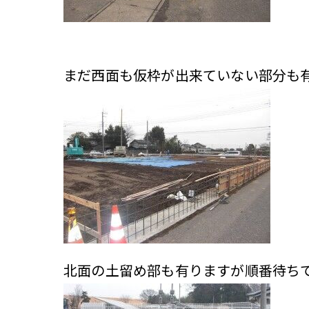
まだ西面も仮枠が出来ていない部分も
北面の土留め部も有りますが順番待ち