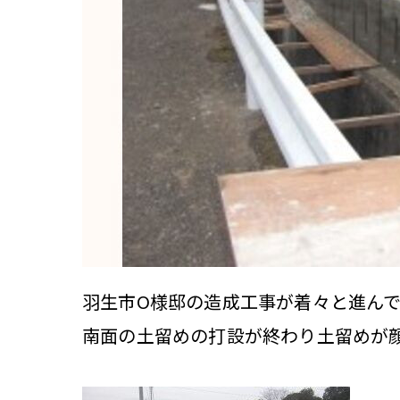
羽生市O様邸の造成工事が着々と進ん
南面の土留めの打設が終わり土留めが