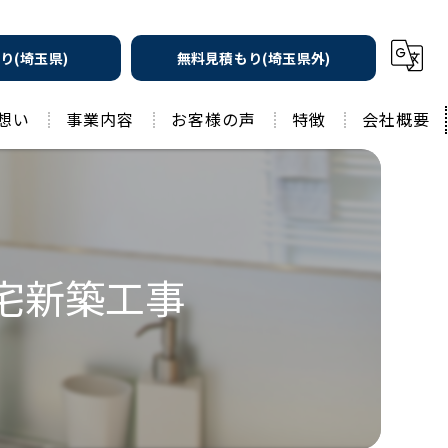
り(埼玉県)
無料見積もり(埼玉県外)
想い
事業内容
お客様の声
特徴
会社概要
遮熱の家
工務店
水回りリフォーム
リノベーション
水回り
住宅新築工事
外壁塗装
住宅