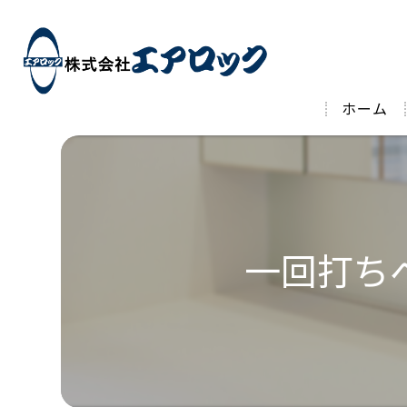
ホーム
一回打ち