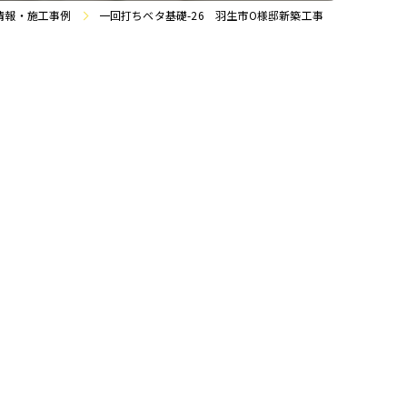
情報・施工事例
一回打ちベタ基礎-26 羽生市O様邸新築工事