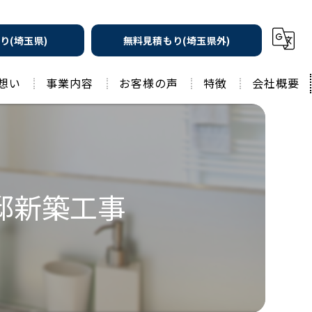
り(埼玉県)
無料見積もり(埼玉県外)
想い
事業内容
お客様の声
特徴
会社概要
遮熱の家
工務店
水回りリフォーム
リノベーション
水回り
邸新築工事
外壁塗装
住宅