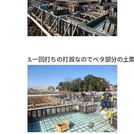
3.一回打ちの打設なのでベタ部分の土