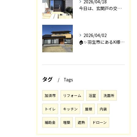
2026/04/18
今日は、玄関戸の交換工事をご紹介します🚪✨。
2026/04/02
🏠✨羽生市にあるK様邸は、2008年に㈱エアロックで新築され...
タグ
Tags
加須市
リフォーム
浴室
洗面所
トイレ
キッチン
屋根
内装
補助金
増築
遮熱
ドローン