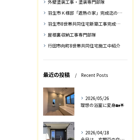
外壁塗装工事・塗装専門部隊
羽生市Ｋ様邸「遮熱の家」完成迄の紹介です
羽生市8世帯共同住宅新築工事完成迄の紹介
屋根裏収納工事専門部隊
行田市向町8世帯共同住宅施工中紹介
最近の投稿
Recent Posts
2026/05/26
理想の浴室に変身🏡🌟
2026/04/18
今日は、玄関戸の交換工事をご紹介します🚪✨。