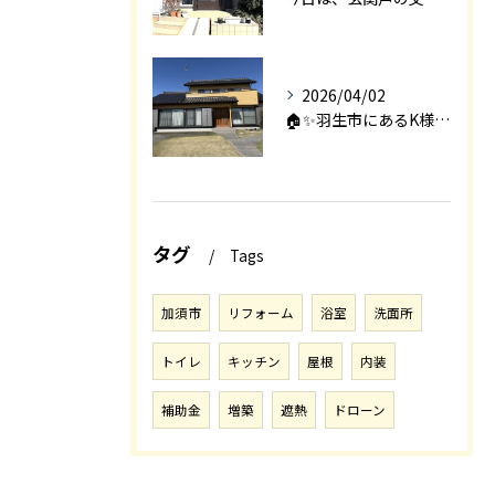
2026/04/02
🏠✨羽生市にあるK様邸は、2008年に㈱エアロックで新築され...
タグ
Tags
加須市
リフォーム
浴室
洗面所
トイレ
キッチン
屋根
内装
補助金
増築
遮熱
ドローン