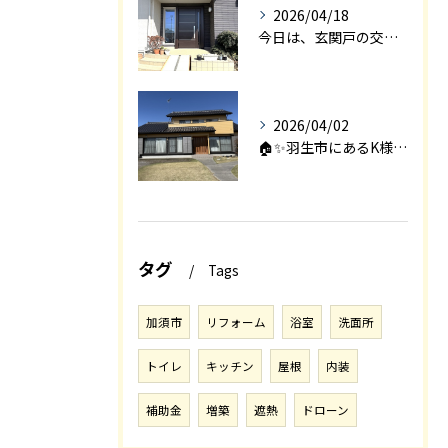
2026/04/18
今日は、玄関戸の交換工事をご紹介します🚪✨。
2026/04/02
🏠✨羽生市にあるK様邸は、2008年に㈱エアロックで新築され...
タグ
Tags
加須市
リフォーム
浴室
洗面所
トイレ
キッチン
屋根
内装
補助金
増築
遮熱
ドローン