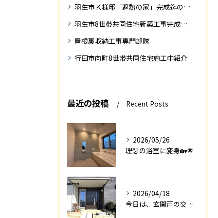
羽生市Ｋ様邸「遮熱の家」完成迄の紹介です
羽生市8世帯共同住宅新築工事完成迄の紹介
屋根裏収納工事専門部隊
行田市向町8世帯共同住宅施工中紹介
最近の投稿
Recent Posts
2026/05/26
理想の浴室に変身🏡🌟
2026/04/18
今日は、玄関戸の交換工事をご紹介します🚪✨。