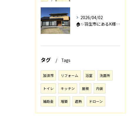
2026/04/02
🏠✨羽生市にあるK様邸は、2008年に㈱エアロックで新築され...
タグ
Tags
加須市
リフォーム
浴室
洗面所
トイレ
キッチン
屋根
内装
補助金
増築
遮熱
ドローン