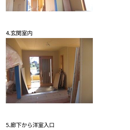
4.玄関室内
5.廊下から洋室入口