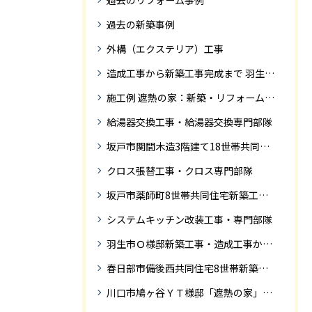
過去のリフォーム事例
過去の新築事例
外構（エクステリア）工事
造成工事から新築工事完成まで 羽生市Ｓ様邸新築工事・
施工例 遮熱の家：新築・リフォーム ドローンにて空撮
給湯器交換工事・給湯器交換専門部隊
坂戸市関間木造3階建て18世帯共同住宅の完成迄紹介
クロス張替工事・クロス専門部隊
坂戸市薬師町8世帯共同住宅新築工事完成迄の紹介です
システムキッチン改装工事・専門部隊
羽生市Ｏ様邸新築工事・造成工事から住宅完成までの紹介
春日部市備後西共同住宅8世帯新築工事完成迄の紹介です。
川口市鳩ヶ谷ＹＴ様邸「遮熱の家」工事状況