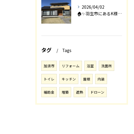
2026/04/02
🏠✨羽生市にあるK様邸は、2008年に㈱エアロックで新築され...
タグ
Tags
加須市
リフォーム
浴室
洗面所
トイレ
キッチン
屋根
内装
補助金
増築
遮熱
ドローン