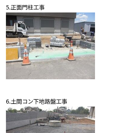
5.正面門柱工事
6.土間コン下地路盤工事