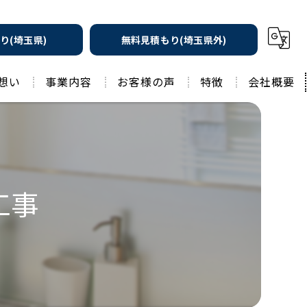
り(埼玉県)
無料見積もり(埼玉県外)
想い
事業内容
お客様の声
特徴
会社概要
遮熱の家
工務店
水回りリフォーム
リノベーション
水回り
工事
外壁塗装
住宅