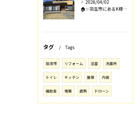
2026/04/02
🏠✨羽生市にあるK様邸は、2008年に㈱エアロックで新築され...
タグ
Tags
加須市
リフォーム
浴室
洗面所
トイレ
キッチン
屋根
内装
補助金
増築
遮熱
ドローン