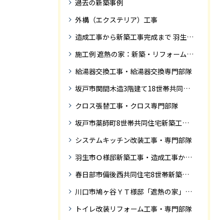
過去の新築事例
外構（エクステリア）工事
造成工事から新築工事完成まで 羽生市Ｓ様邸新築工事・
施工例 遮熱の家：新築・リフォーム ドローンにて空撮
給湯器交換工事・給湯器交換専門部隊
坂戸市関間木造3階建て18世帯共同住宅の完成迄紹介
クロス張替工事・クロス専門部隊
坂戸市薬師町8世帯共同住宅新築工事完成迄の紹介です
システムキッチン改装工事・専門部隊
羽生市Ｏ様邸新築工事・造成工事から住宅完成までの紹介
春日部市備後西共同住宅8世帯新築工事完成迄の紹介です。
川口市鳩ヶ谷ＹＴ様邸「遮熱の家」工事状況
トイレ改装リフォーム工事・専門部隊