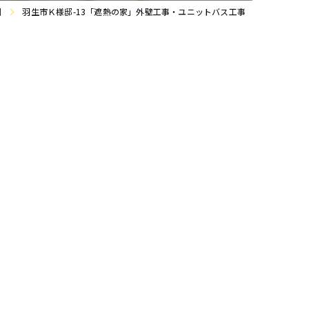
例
羽生市Ｋ様邸-13「遮熱の家」外壁工事・ユニットバス工事