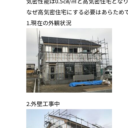
気密性能は0.5㎠/㎡と高気密住宅とな
なぜ高気密住宅にする必要はあらため
1.現在の外観状況
2.外壁工事中