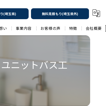
り(埼玉県)
無料見積もり(埼玉県外)
想い
事業内容
お客様の声
特徴
会社概要
遮熱の家
工務店
水回りリフォーム
リノベーション
・ユニットバス工
水回り
外壁塗装
住宅