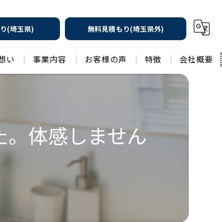
り(埼玉県)
無料見積もり(埼玉県外)
想い
事業内容
お客様の声
特徴
会社概要
遮熱の家
工務店
水回りリフォーム
リノベーション
た。体感しません
水回り
外壁塗装
住宅