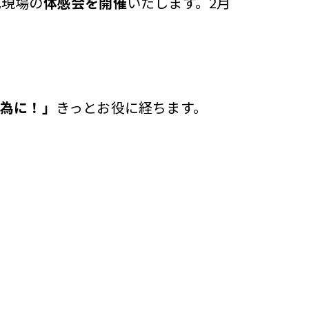
成現場の
体感会を開催
いたします。2月
く為に！」
きっとお役に経ちます。