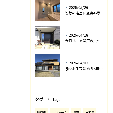
2026/05/26
理想の浴室に変身🏡🌟
2026/04/18
今日は、玄関戸の交換工事をご紹介します🚪✨。
2026/04/02
🏠✨羽生市にあるK様邸は、2008年に㈱エアロックで新築され...
タグ
Tags
加須市
リフォーム
浴室
洗面所