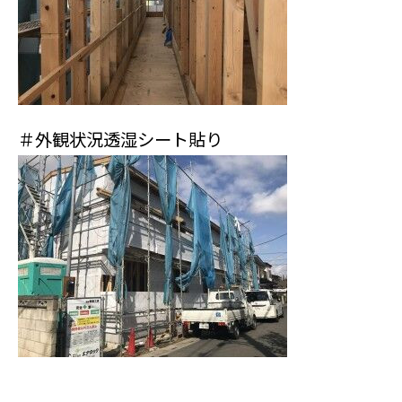
＃外観状況透湿シート貼り