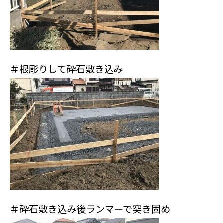
＃根彫りして砕石敷き込み
＃砕石敷き込み後ランマーで突き固め