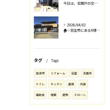
今日は、玄関戸の交換工事をご紹介します🚪✨。
2026/04/02
🏠✨羽生市にあるK様邸は、2008年に㈱エアロックで新築され...
タグ
Tags
加須市
リフォーム
浴室
洗面所
トイレ
キッチン
屋根
内装
補助金
増築
遮熱
ドローン