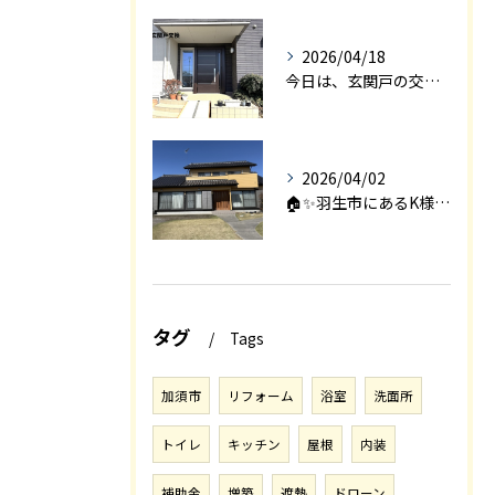
2026/04/18
今日は、玄関戸の交換工事をご紹介します🚪✨。
2026/04/02
🏠✨羽生市にあるK様邸は、2008年に㈱エアロックで新築され...
タグ
Tags
加須市
リフォーム
浴室
洗面所
トイレ
キッチン
屋根
内装
補助金
増築
遮熱
ドローン