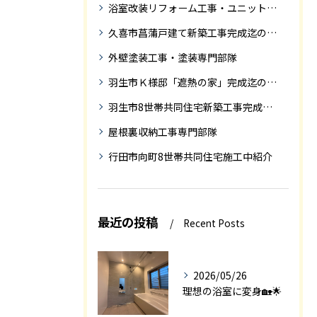
浴室改装リフォーム工事・ユニットバス専門部隊
久喜市菖蒲戸建て新築工事完成迄の紹介
外壁塗装工事・塗装専門部隊
羽生市Ｋ様邸「遮熱の家」完成迄の紹介です
羽生市8世帯共同住宅新築工事完成迄の紹介
屋根裏収納工事専門部隊
行田市向町8世帯共同住宅施工中紹介
最近の投稿
Recent Posts
2026/05/26
理想の浴室に変身🏡🌟