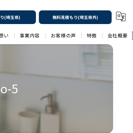
り(埼玉県)
無料見積もり(埼玉県外)
想い
事業内容
お客様の声
特徴
会社概要
遮熱の家
工務店
水回りリフォーム
リノベーション
水回り
-5
外壁塗装
住宅