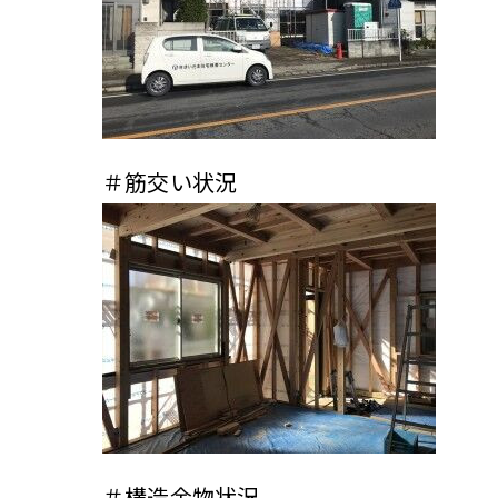
＃筋交い状況
＃構造金物状況