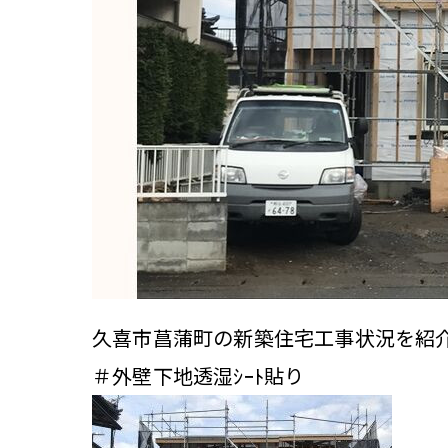
久喜市菖蒲町の新築住宅工事状況を紹
＃外壁下地透湿ｼｰﾄ貼り