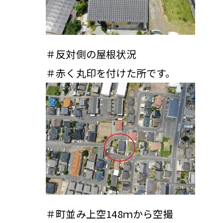
＃反対側の屋根状況
＃赤く丸印を付けた所です。
＃町並み上空148ｍから空撮