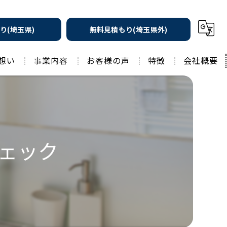
り(埼玉県)
無料見積もり(埼玉県外)
想い
事業内容
お客様の声
特徴
会社概要
遮熱の家
工務店
水回りリフォーム
リノベーション
水回り
ェック
外壁塗装
住宅