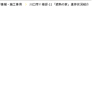
新情報・施工事例
川口市Ｙ様邸-11「遮熱の家」進捗状況紹介