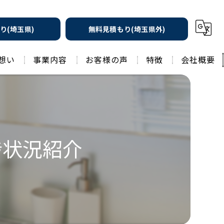
り(埼玉県)
無料見積もり(埼玉県外)
想い
事業内容
お客様の声
特徴
会社概要
遮熱の家
工務店
水回りリフォーム
リノベーション
水回り
捗状況紹介
外壁塗装
住宅