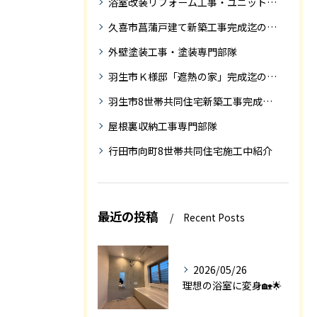
浴室改装リフォーム工事・ユニットバス専門部隊
久喜市菖蒲戸建て新築工事完成迄の紹介
外壁塗装工事・塗装専門部隊
羽生市Ｋ様邸「遮熱の家」完成迄の紹介です
羽生市8世帯共同住宅新築工事完成迄の紹介
屋根裏収納工事専門部隊
行田市向町8世帯共同住宅施工中紹介
最近の投稿
Recent Posts
2026/05/26
理想の浴室に変身🏡🌟