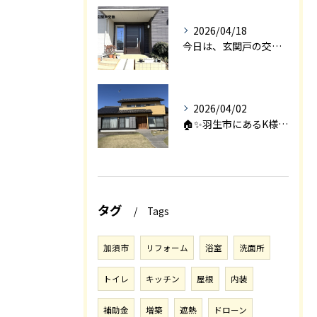
2026/04/18
今日は、玄関戸の交換工事をご紹介します🚪✨。
2026/04/02
🏠✨羽生市にあるK様邸は、2008年に㈱エアロックで新築され...
タグ
Tags
加須市
リフォーム
浴室
洗面所
トイレ
キッチン
屋根
内装
補助金
増築
遮熱
ドローン