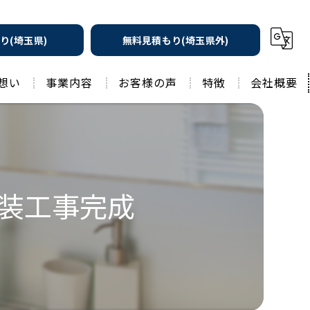
り(埼玉県)
無料見積もり(埼玉県外)
想い
事業内容
お客様の声
特徴
会社概要
遮熱の家
工務店
水回りリフォーム
リノベーション
水回り
装工事完成
外壁塗装
住宅