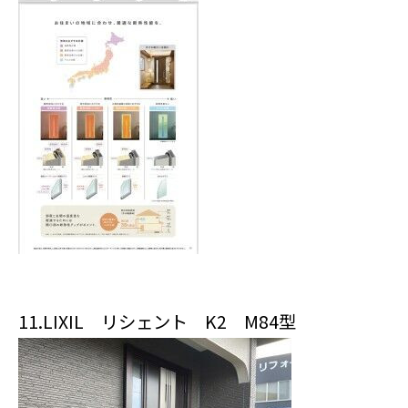
11.LIXIL リシェント K2 M84型