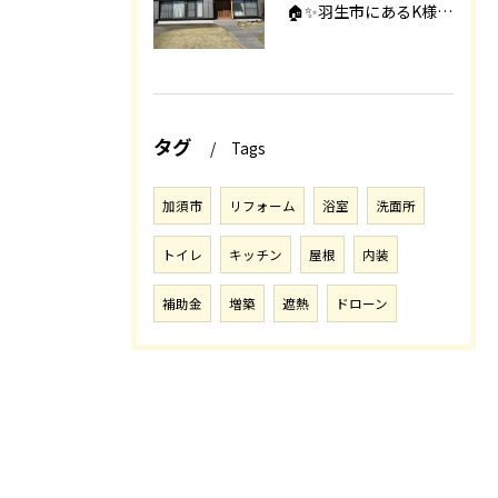
🏠✨羽生市にあるK様邸は、2008年に㈱エアロックで新築され...
タグ
Tags
加須市
リフォーム
浴室
洗面所
トイレ
キッチン
屋根
内装
補助金
増築
遮熱
ドローン