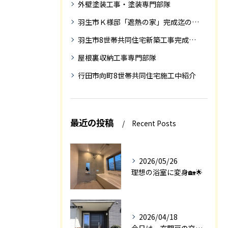
外壁塗装工事・塗装専門部隊
羽生市Ｋ様邸「遮熱の家」完成迄の紹介です
羽生市8世帯共同住宅新築工事完成迄の紹介
屋根裏収納工事専門部隊
行田市向町8世帯共同住宅施工中紹介
最近の投稿
Recent Posts
2026/05/26
理想の浴室に変身🏡🌟
2026/04/18
今日は、玄関戸の交換工事をご紹介します🚪✨。