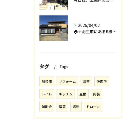
2026/04/02
🏠✨羽生市にあるK様邸は、2008年に㈱エアロックで新築され...
タグ
Tags
加須市
リフォーム
浴室
洗面所
トイレ
キッチン
屋根
内装
補助金
増築
遮熱
ドローン