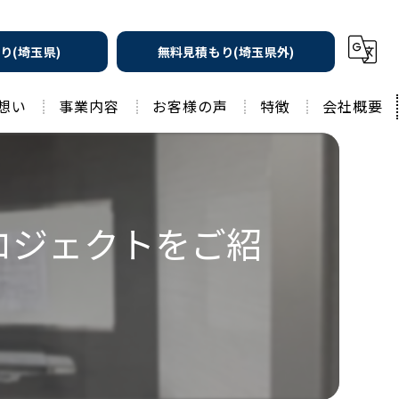
り(埼玉県)
無料見積もり(埼玉県外)
想い
事業内容
お客様の声
特徴
会社概要
遮熱の家
工務店
水回りリフォーム
リノベーション
ロジェクトをご紹
水回り
外壁塗装
住宅