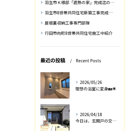
羽生市Ｋ様邸「遮熱の家」完成迄の紹介です
羽生市8世帯共同住宅新築工事完成迄の紹介
屋根裏収納工事専門部隊
行田市向町8世帯共同住宅施工中紹介
最近の投稿
Recent Posts
2026/05/26
理想の浴室に変身🏡🌟
2026/04/18
今日は、玄関戸の交換工事をご紹介します🚪✨。