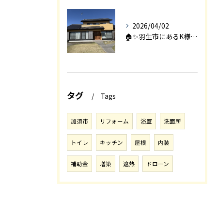
2026/04/02
🏠✨羽生市にあるK様邸は、2008年に㈱エアロックで新築され...
タグ
Tags
加須市
リフォーム
浴室
洗面所
トイレ
キッチン
屋根
内装
補助金
増築
遮熱
ドローン