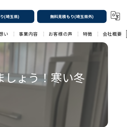
り(埼玉県)
無料見積もり(埼玉県外)
想い
事業内容
お客様の声
特徴
会社概要
遮熱の家
工務店
水回りリフォーム
リノベーション
ましょう！寒い冬
水回り
外壁塗装
住宅