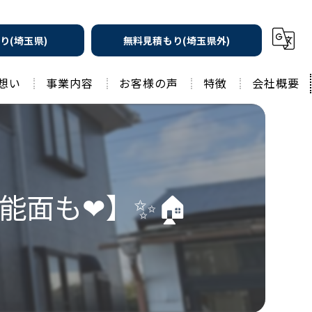
り(埼玉県)
無料見積もり(埼玉県外)
想い
事業内容
お客様の声
特徴
会社概要
遮熱の家
工務店
水回りリフォーム
リノベーション
水回り
能面も❤】✨🏠
外壁塗装
住宅