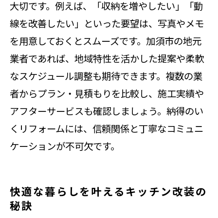
大切です。例えば、「収納を増やしたい」「動
施工会社との打ち合わせポイントを
線を改善したい」といった要望は、写真やメモ
解説
を用意しておくとスムーズです。加須市の地元
キッチンリフォーム成功のための準
業者であれば、地域特性を活かした提案や柔軟
備方法
なスケジュール調整も期待できます。複数の業
リフォーム業者の選定基準と評価の
者からプラン・見積もりを比較し、施工実績や
見方
アフターサービスも確認しましょう。納得のい
加須市で安心リフォームを進めるコ
くリフォームには、信頼関係と丁寧なコミュニ
ツ
ケーションが不可欠です。
省エネ設備導入も視野に入れたキッチン
改装術
快適な暮らしを叶えるキッチン改装の
リフォームで実現する省エネキッチ
秘訣
ンの工夫