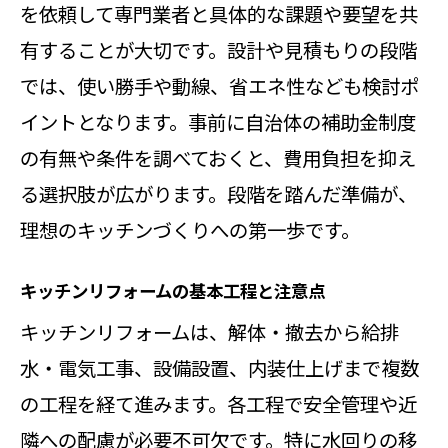
訣
を依頼して専門業者と具体的な課題や要望を共
リフォームで叶える快適キッチンの
有することが大切です。設計や見積もりの段階
条件
では、使い勝手や動線、省エネ性なども検討ポ
イントとなります。事前に自治体の補助金制度
使いやすさ重視のリフォーム設計ポ
の有無や条件を調べておくと、費用負担を抑え
イント
る選択肢が広がります。段階を踏んだ準備が、
埼玉の暮らしに合うリフォーム提案
理想のキッチンづくりへの第一歩です。
事例
家事効率を高めるキッチンリフォー
キッチンリフォームの基本工程と注意点
ム術
キッチンリフォームは、解体・撤去から給排
収納力アップを実現するリフォーム
水・電気工事、設備設置、内装仕上げまで複数
方法
の工程を経て進みます。各工程で安全管理や近
家族構成に合わせたリフォームの工
隣への配慮が必要不可欠です。特に水回りの移