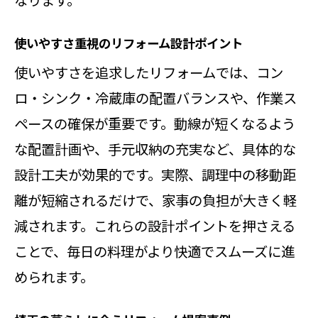
リフォーム実例で見るキッチン快適
使いやすさ重視のリフォーム設計ポイント
化術
使いやすさを追求したリフォームでは、コン
水回りリフォーム成功の秘訣を徹底
ロ・シンク・冷蔵庫の配置バランスや、作業ス
紹介
ペースの確保が重要です。動線が短くなるよう
加須市の事例で学ぶ使いやすい間取
な配置計画や、手元収納の充実など、具体的な
り
設計工夫が効果的です。実際、調理中の移動距
家族構成別おすすめキッチンリフォ
離が短縮されるだけで、家事の負担が大きく軽
ーム
減されます。これらの設計ポイントを押さえる
快適空間を実現したリフォーム体験
ことで、毎日の料理がより快適でスムーズに進
談
められます。
理想を叶えるキッチンリフォームの
実際