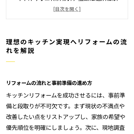
方
キッチンリフォームの基本工程と注
意点
理想のキッチン実現へリフォームの流
埼玉のリフォーム事例から学ぶ段取
れを解説
り
水回りリフォーム計画で失敗しない
秘訣
リフォームの流れと事前準備の進め方
快適なキッチンづくりのポイント解
キッチンリフォームを成功させるには、事前準
説
備と段取りが不可欠です。まず現状の不満点や
理想を叶えるリフォーム相談のコツ
改善したい点をリストアップし、家族の希望や
快適な暮らしを叶えるキッチン改装の秘
優先順位を明確にしましょう。次に、現地調査