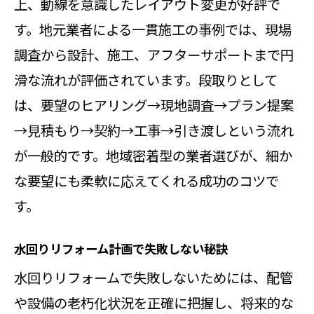
上、動線を意識したレイアウト変更が好評で
項目
す。地元業者による一貫施工の事例では、現場
リフォーム業者選びと費用の関係性
調査から設計、施工、アフターサポートまで円
補助金活用でお得にキッチンリフォーム
滑な流れが評価されています。段取りとして
を実現
は、要望のヒアリング→現地調査→プラン提案
リフォーム補助金の種類と申請の流
→見積もり→契約→工事→引き渡しという流れ
れ
が一般的です。地域密着型の業者選びが、細か
加須市リフォーム補助金で費用負担
な要望にも柔軟に応えてくれる成功のコツで
軽減
す。
水回りリフォームの補助金活用ポイ
水回りリフォーム計画で失敗しない秘訣
ント
水回りリフォームで失敗しないためには、配管
埼玉で使えるリフォーム支援制度を
や設備の老朽化状況を正確に把握し、将来的な
徹底解説