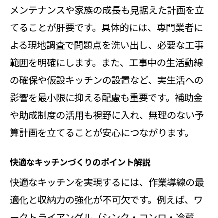
メンテナンスや家族の成長も見据えた計画を立
補助金申請に必要な書類と準備方法
てることが肝要です。具体的には、専門業者に
リフォームと補助金の併用で賢くリ
よる現地調査で問題点を洗い出し、必要な工事
ノベ
範囲を明確にします。また、工事中の生活動線
使い勝手重視なら加須市のリフォームが
の確保や仮設キッチンの設置など、実生活への
最適
影響を最小限に抑える配慮も重要です。補助金
リフォームで使い勝手向上を叶える
や助成制度の活用も視野に入れ、無理のない予
秘訣
算計画を立てることが安心につながります。
キッチン動線を意識したリフォーム
快適なキッチンづくりのポイント解説
提案
快適なキッチンを実現するには、作業導線の最
加須市のライフスタイルに合う改装
適化と収納力の強化が不可欠です。例えば、ワ
アイデア
ークトライアングル（シンク・コンロ・冷蔵