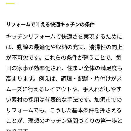
水回りリフォームと省エネ設備の相
乗効果
リフォームで叶える快適キッチンの条件
エコ住宅を叶える最新設備取り入れ
キッチンリフォームで快適さを実現するために
例
は、動線の最適化や収納の充実、清掃性の向上
補助金利用で省エネリフォームを賢
が不可欠です。これらの条件が整うことで、毎
く進行
日の家事が効率化され、住まい全体の満足度も
埼玉のリフォームでエコな暮らしを
高まります。例えば、調理・配膳・片付けがス
実現
ムーズに行えるレイアウトや、手入れがしやす
省エネ対応リフォームのポイント解
い素材の採用は代表的な手法です。加須市での
説
リフォームでも、こうした基本条件を押さえる
実例から学ぶ快適なキッチン空間づくり
ことが、理想のキッチン空間づくりの第一歩と
のポイント
なります。