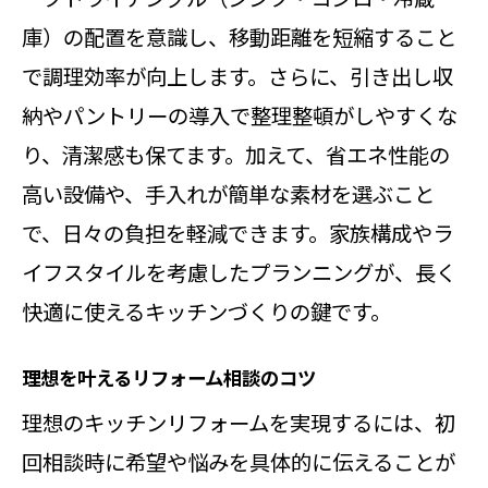
水回りリフォームで家事効率をアッ
庫）の配置を意識し、移動距離を短縮すること
プ
で調理効率が向上します。さらに、引き出し収
家族みんなが満足するリフォーム設
納やパントリーの導入で整理整頓がしやすくな
計術
り、清潔感も保てます。加えて、省エネ性能の
快適さを追求した地元リフォームの
高い設備や、手入れが簡単な素材を選ぶこと
強み
で、日々の負担を軽減できます。家族構成やラ
リフォーム成功のカギは計画と業者選び
イフスタイルを考慮したプランニングが、長く
にあり
快適に使えるキッチンづくりの鍵です。
信頼できるリフォーム業者の見極め
方
理想を叶えるリフォーム相談のコツ
計画的なリフォーム進行で失敗を防
理想のキッチンリフォームを実現するには、初
ぐ
回相談時に希望や悩みを具体的に伝えることが