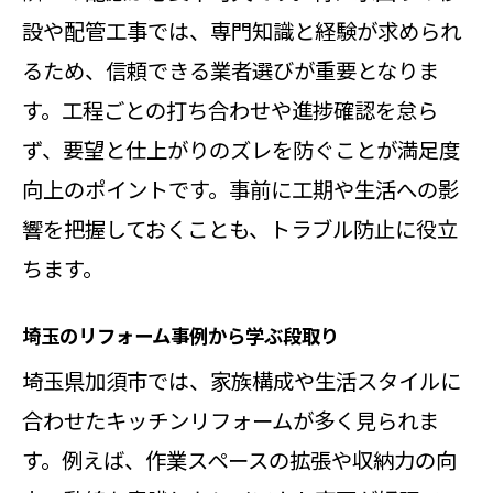
夫
設や配管工事では、専門知識と経験が求められ
加須市で進めるリフォーム費用の目安と
るため、信頼できる業者選びが重要となりま
選び方
す。工程ごとの打ち合わせや進捗確認を怠ら
リフォーム費用相場と賢い予算配分
ず、要望と仕上がりのズレを防ぐことが満足度
のコツ
向上のポイントです。事前に工期や生活への影
キッチンリフォームの費用比較ポイ
響を把握しておくことも、トラブル防止に役立
ント
ちます。
水回りリフォームで費用を抑える方
埼玉のリフォーム事例から学ぶ段取り
法
埼玉県加須市では、家族構成や生活スタイルに
加須市のリフォーム費用目安と選択
合わせたキッチンリフォームが多く見られま
肢
す。例えば、作業スペースの拡張や収納力の向
見積もり依頼時の注意点とチェック