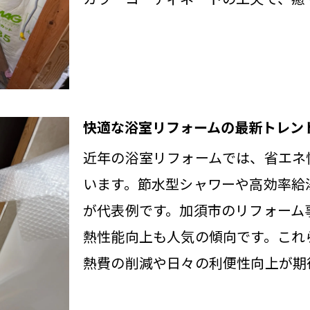
リフォーム相談時の注意点と準備事項
室の清潔と安全を守るリフォーム術
リフォームで浴室の清潔さを長持ちさせる工夫
安全性を高める浴室リフォームの必須ポイント
快適な浴室リフォームの最新トレン
リフォームで防カビ・防滑対策を強化する方法
近年の浴室リフォームでは、省エネ
子育て世帯におすすめの浴室リフォーム術
います。節水型シャワーや高効率給湯
高齢者にも安心なリフォーム設計のポイント
が代表例です。加須市のリフォーム
清掃性と安全性を両立するリフォーム材料選び
熱性能向上も人気の傾向です。これ
フォーム費用とサポート体制の最新動向を解説
熱費の削減や日々の利便性向上が期
リフォーム費用の最新相場と節約ポイント