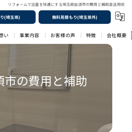
リフォームで浴室を快適にする埼玉県加須市の費用と補助金活用術
り(埼玉県)
無料見積もり(埼玉県外)
想い
事業内容
お客様の声
特徴
会社概要
遮熱の家
工務店
水回りリフォーム
リノベーション
須市の費用と補助
水回り
外壁塗装
住宅