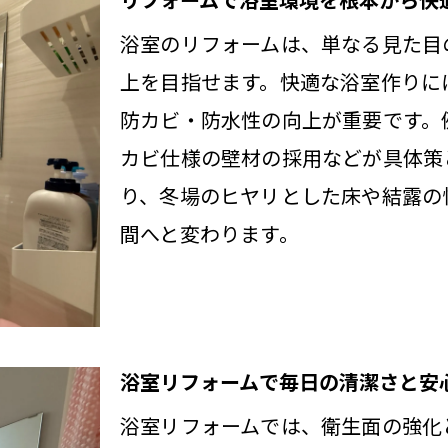
リフォーム需要が高まる加須市の現状と背景
浴室のリフォームは、単なる見た目
上を目指せます。快適な浴室作りに
地元で選ばれるリフォーム会社の強みを解説
防カビ・防水性の向上が重要です。
加須市のリフォーム事例から学ぶ成功の秘訣
カビ仕様の壁材の採用などが具体策
リフォームで地域密着サービスを賢く活用
り、冬場のヒヤリとした床や結露の
加須市のリフォーム事情と他地域との違い
間へと変わります。
想の浴室を実現するリフォームポイント
理想の浴室へ導くリフォームの重要ポイント
快適な浴室づくりに欠かせないリフォーム手法
リフォーム計画で押さえるべき浴室の機能性
浴室リフォームで毎日の清潔さと安
リフォームで叶えるバリアフリー浴室の工夫
浴室リフォームでは、衛生面の強化