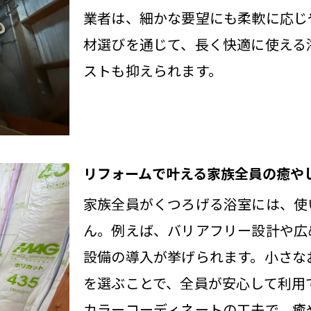
業者は、細かな要望にも柔軟に応じ
浴室の快適性を高めるリフォームアイデア厳選
材選びを通じて、長く快適に使える
バリアフリー対応リフォームのポイントを解説
ストも抑えられます。
清掃しやすい浴室リフォームの最新技術
省エネを意識したリフォーム設備の選び方
リフォームで快適性と予算を両立するコツ
フォーム選びで失敗しない加須市の基礎知識
リフォームで叶える家族全員の癒や
リフォーム会社選びで重視すべき基準とポイン
家族全員がくつろげる浴室には、使
加須市で信頼できるリフォーム会社の特徴
ん。例えば、バリアフリー設計や広
リフォーム費用と見積もり比較のポイント
設備の導入が挙げられます。小さな
口コミや評判を活用したリフォーム選びのコツ
を選ぶことで、全員が安心して利用
カラーコーディネートの工夫で、癒
アフターサービスが充実したリフォーム会社探