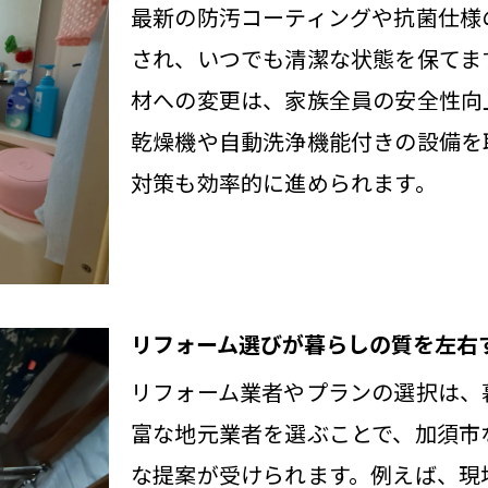
省エネも叶う最新リフォーム設備の選び方
最新の防汚コーティングや抗菌仕様
され、いつでも清潔な状態を保てま
リフォームで理想を実現する費用対効果の考え
材への変更は、家族全員の安全性向
須市でリフォームするなら知っておきたい補助金
乾燥機や自動洗浄機能付きの設備を
リフォーム費用を抑える補助金のポイント解説
対策も効率的に進められます。
加須市のリフォーム補助金制度を徹底調査
補助金活用でリフォーム費用負担を軽減する方
リフォーム申請で失敗しない補助金手続きの流
補助金を利用したリフォームの賢い資金計画
リフォーム選びが暮らしの質を左右
リフォーム補助金の最新情報と今後の動向
リフォーム業者やプランの選択は、
適さ重視の浴室リフォーム徹底ガイド
富な地元業者を選ぶことで、加須市
リフォームで実現する快適浴室の作り方
な提案が受けられます。例えば、現