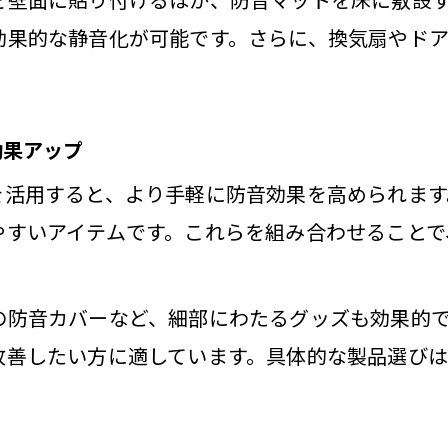
排水音対策に浴室防音設備が効果的な理由
効果的な静音化が可能です。さらに、換気扇やド
洗面所と浴室のリフォームで排水管防音対策を
お風呂リフォームで防音マットを上手に使う方
排水音軽減に役立つ防音グッズの選び方
効果アップ
洗面所と浴室のリフォームで気を付けたいポイ
を活用すると、より手軽に防音効果を高められます
音マット活用で快適なお風呂時間
やすいアイテムです。これらを組み合わせることで
浴室防音設備で防音マットの効果を最大化する
洗面所と浴室のリフォームで防音マットを選ぶ
防音カバーなど、細部にわたるグッズも効果的で
お風呂防音マットで静かなお風呂時間を実現
改善したい方に適しています。具体的な製品選び
リフォームで導入したい防音マットの種類と特
洗面所と浴室のリフォーム時に役立つマット情