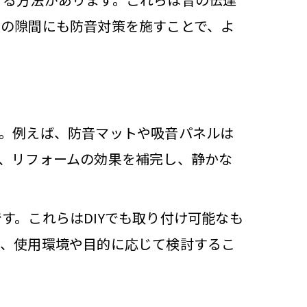
アの隙間にも防音対策を施すことで、よ
強化
法
ント
。例えば、防音マットや吸音パネルは
、リフォームの効果を補完し、静かな
コツ
す。これらはDIYでも取り付け可能なも
は、使用環境や目的に応じて検討するこ
徴
報