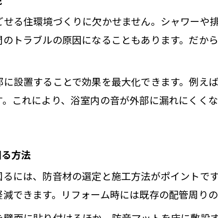
お風呂の防音リフォームで暮らしが変わる理由
ごせる住環境づくりに欠かせません。シャワーや
間のトラブルの原因になることもあります。だか
防音グッズ活用で洗面所と浴室の快適化を実現
リフォーム時に選びたい浴室防音設備と効果解
ンションでも有効な浴室防音対策を解説
部に設置することで効果を最大化できます。例え
す。これにより、浴室内の音が外部に漏れにくくな
マンションで活躍する浴室防音設備の選び方
洗面所と浴室のリフォームで音漏れ問題を解決
お風呂防音対策のポイントと実践例を徹底解説
図る方法
防音マットや吸音ボードを活用したリフォーム
図るには、防音材の選定と施工方法がポイントで
マンション浴室の防音効果を高めるノウハウ
軽減できます。リフォーム時には既存の配管周りの
水音を抑える浴室リフォームのヒント
を壁面に貼り付けるほか、防音マットを床に敷設