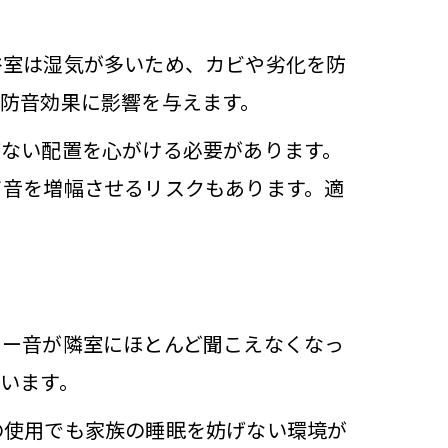
浴室は湿気が多いため、カビや劣化を防
防音効果に影響を与えます。
底
げない配置を心がける必要があります。
て音を増幅させるリスクもあります。適
防音法
ワー音が隣室にほとんど聞こえなくなっ
います。
の使用でも家族の睡眠を妨げない環境が