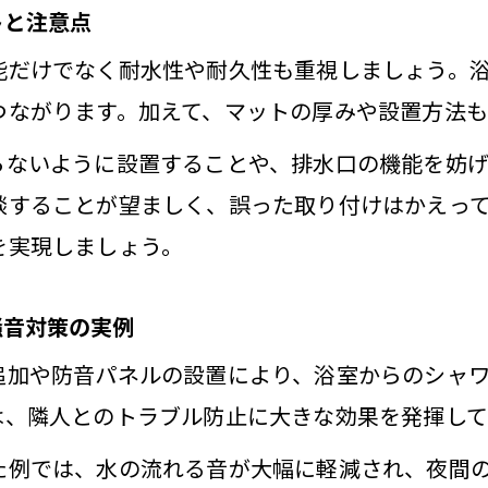
トと注意点
室の窓やドアにも注目する防音法
能だけでなく耐水性や耐久性も重視しましょう。
浴室防音設備で窓やドアの静音性を向上させる
つながります。加えて、マットの厚みや設置方法も
洗面所と浴室のリフォームで窓の防音対策を徹
らないように設置することや、排水口の機能を妨
お風呂防音対策はドアの工夫も重要なポイント
談することが望ましく、誤った取り付けはかえっ
窓やドアの防音でお風呂リフォーム効果を強化
を実現しましょう。
洗面所と浴室のリフォーム時に見落としがちな
騒音対策の実例
追加や防音パネルの設置により、浴室からのシャ
は、隣人とのトラブル防止に大きな効果を発揮して
た例では、水の流れる音が大幅に軽減され、夜間