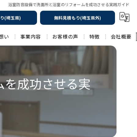
浴室防音設備で洗面所と浴室のリフォームを成功させる実践ガイド
り(埼玉県)
無料見積もり(埼玉県外)
想い
事業内容
お客様の声
特徴
会社概要
遮熱の家
工務店
水回りリフォーム
リノベーション
ムを成功させる実
水回り
外壁塗装
住宅