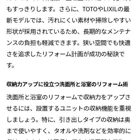
洗面所と浴室のリフォームで小物収
もすっきりします。さらに、TOTOやLIXILの最
納を見直すポイント
新モデルでは、汚れにくい素材や掃除しやすい
機能美と清掃性を両立するシンクユニッ
形状が採用されているため、長期的なメンテナ
トの選び方
ンスの負担も軽減できます。狭い空間でも快適
洗面所と浴室のリフォームで清掃性
さを追求したリフォーム計画が成功の秘訣で
を重視した選び方とは
す。
洗面所と浴室のリフォームで機能美
を活かすシンクの条件
収納力アップに役立つ洗面所と浴室のリフォーム術
洗面所と浴室のリフォームで手入れ
洗面所と浴室のリフォームで収納力をアップさ
が簡単なユニット選定法
せるには、設置するユニットの収納機能を重視
洗面所と浴室のリフォームで家事効
しましょう。特に、引き出しタイプの収納は奥
率を高めるシンクの特徴
まで使いやすく、タオルや洗剤などを効率的に