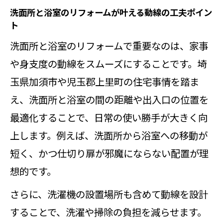
洗面所と浴室のリフォームで後悔し
洗面所と浴室のリフォームが叶える動線の工夫ポイン
ト
ない素材選定のコツ
洗面所と浴室のリフォームで重要なのは、家事
掃除しやすいシンクで毎日がもっと快適
や身支度の動線をスムーズにすることです。埼
に
玉県加須市や児玉郡上里町の住宅事情を踏ま
洗面所と浴室のリフォームで掃除し
え、洗面所と浴室の間の距離や出入口の位置を
やすい形状を選ぶ方法
最適化することで、日常の使い勝手が大きく向
洗面所と浴室のリフォームで汚れが
上します。例えば、洗面所から浴室への移動が
付きにくい工夫とは
短く、かつ仕切り扉が邪魔にならない配置が理
洗面所と浴室のリフォームで時短掃
想的です。
除を可能にするポイント
さらに、洗濯機の設置場所も含めて動線を設計
洗面所と浴室のリフォームで簡単な
することで、洗濯や掃除の負担を減らせます。
お手入れを実現