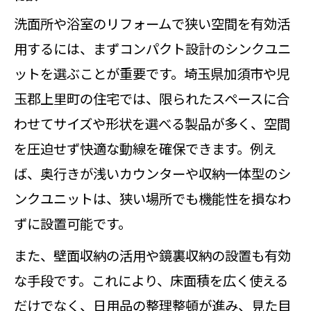
手間を減らすコツ
洗面所や浴室のリフォームで狭い空間を有効活
洗面所と浴室のリフォームで動線を改善
用するには、まずコンパクト設計のシンクユニ
するコツ
ットを選ぶことが重要です。埼玉県加須市や児
玉郡上里町の住宅では、限られたスペースに合
洗面所と浴室のリフォームで動線が
わせてサイズや形状を選べる製品が多く、空間
良くなるレイアウト例
を圧迫せず快適な動線を確保できます。例え
洗面所と浴室のリフォームで家族み
ば、奥行きが浅いカウンターや収納一体型のシ
んなが使いやすくなる方法
ンクユニットは、狭い場所でも機能性を損なわ
洗面所と浴室のリフォームで混雑解
ずに設置可能です。
消につながる工夫
また、壁面収納の活用や鏡裏収納の設置も有効
洗面所と浴室のリフォームで時短を
な手段です。これにより、床面積を広く使える
実現するアイデア
だけでなく、日用品の整理整頓が進み、見た目