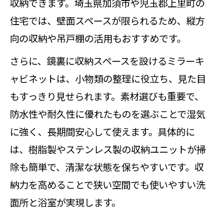
収納できます。埼玉県加須市や児玉郡上里町の
洗面所と浴室のリフォームで水はね
住宅では、壁面スペースが限られるため、縦方
対策も万全なポイント
向の収納や吊戸棚の活用もおすすめです。
リフォーム成功のポイントは素材比較に
あり
さらに、鏡裏に収納スペースを設けるミラーキ
ャビネットは、小物類の整理に役立ち、見た目
洗面所と浴室のリフォームで素材選
もすっきり見せられます。素材選びも重要で、
びが重要な理由
防水性や耐久性に優れたものを選ぶことで湿気
洗面所と浴室のリフォームで陶器と
に強く、長期間安心して使えます。具体的に
人工大理石を徹底比較
は、樹脂製やステンレス製の収納ユニットが掃
洗面所と浴室のリフォームで耐久性
除も簡単で、清潔な状態を保ちやすいです。収
と清掃性を見極める
納力を高めることで狭い空間でも使いやすい洗
洗面所と浴室のリフォームで素材の
面所と浴室が実現します。
違いが暮らしに与える影響