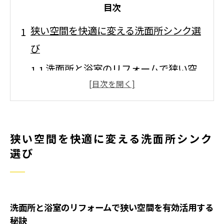
目次
狭い空間を快適に変える洗面所シンク選
び
洗面所と浴室のリフォームで狭い空
間を有効活用する秘訣
収納力アップに役立つ洗面所と浴室
のリフォーム術
狭い空間を快適に変える洗面所シンク
洗面所と浴室のリフォームが叶える
選び
動線の工夫ポイント
洗面所と浴室のリフォームで家族の
ストレスを軽減する方法
洗面所と浴室のリフォームで狭い空間を有効活用する
洗面所と浴室のリフォームで掃除の
秘訣