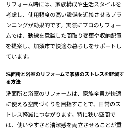
リフォーム時には、家族構成や生活スタイルを
洗面所と浴室のリフォームで清潔感
考慮し、使用頻度の高い設備を近接させるプラ
あふれる空間に変える
ンニングが効果的です。実際にプロのリフォー
埼玉県加須市児玉郡に最適なリフォーム
ムでは、動線を意識した間取り変更や収納配置
実例
を提案し、加須市で快適な暮らしをサポートし
洗面所と浴室のリフォームで狭小住
ています。
宅に合う事例紹介
洗面所と浴室のリフォームで空間を
洗面所と浴室のリフォームで家族のストレスを軽減す
る方法
広く見せる工夫
洗面所と浴室のリフォームは、家族全員が快適
洗面所と浴室のリフォームで収納力
に使える空間づくりを目指すことで、日常のス
を高めた事例
トレス軽減につながります。特に狭い空間で
洗面所と浴室のリフォームで動線改
は、使いやすさと清潔感を両立させることが重
善を実現した事例