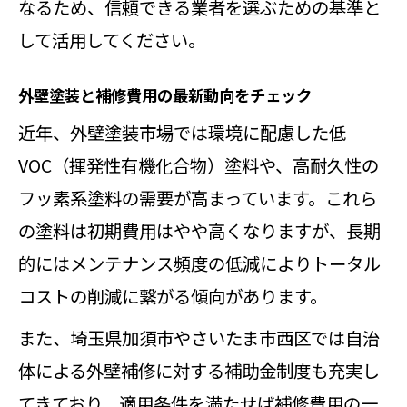
外壁塗装と補修で長持ちさせるメン
なるため、信頼できる業者を選ぶための基準と
テナンス法
して活用してください。
外壁塗装の進め方で押さえるべき重
外壁塗装と補修費用の最新動向をチェック
要ポイント
近年、外壁塗装市場では環境に配慮した低
外壁塗装のアフターケアが重要な理
VOC（揮発性有機化合物）塗料や、高耐久性の
由とは
フッ素系塗料の需要が高まっています。これら
外壁塗装のメンテナンスでよくある
の塗料は初期費用はやや高くなりますが、長期
疑問まとめ
的にはメンテナンス頻度の低減によりトータル
失敗しない外壁塗装と補修の進め方
コストの削減に繋がる傾向があります。
を解説
また、埼玉県加須市やさいたま市西区では自治
体による外壁補修に対する補助金制度も充実し
てきており、適用条件を満たせば補修費用の一