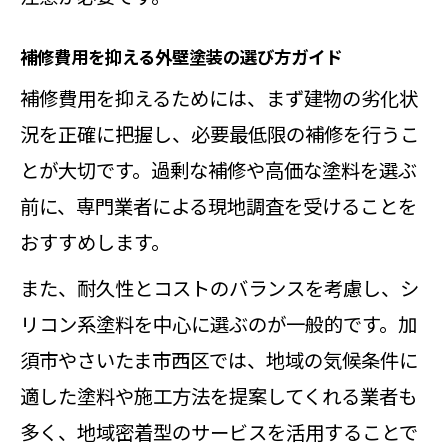
外壁塗装で後悔しない色選びのポイ
補修費用を抑える外壁塗装の選び方ガイド
ント
補修費用を抑えるためには、まず建物の劣化状
避けたほうがよい外壁塗装の色と理
況を正確に把握し、必要最低限の補修を行うこ
由
とが大切です。過剰な補修や高価な塗料を選ぶ
外壁塗装の色選びで重視すべき点ま
前に、専門業者による現地調査を受けることを
とめ
おすすめします。
外壁塗装の色決めに役立つ実例と傾
向
また、耐久性とコストのバランスを考慮し、シ
リコン系塗料を中心に選ぶのが一般的です。加
外壁塗装後に後悔しないための考え
須市やさいたま市西区では、地域の気候条件に
方
適した塗料や施工方法を提案してくれる業者も
塗料ブランドの特徴比較と選び方ガイド
多く、地域密着型のサービスを活用することで
外壁塗装で選ばれる塗料ブランドの