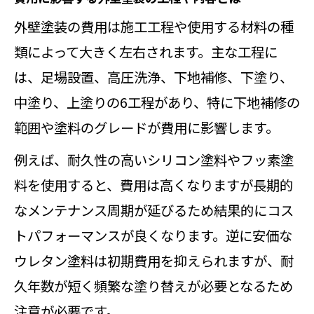
外壁塗装とコーキング補修の費用内
外壁塗装の費用は施工工程や使用する材料の種
訳を解説
類によって大きく左右されます。主な工程に
コーキング補修が外壁塗装に必要な
は、足場設置、高圧洗浄、下地補修、下塗り、
理由
中塗り、上塗りの6工程があり、特に下地補修の
外壁塗装で実践されるコーキング方
範囲や塗料のグレードが費用に影響します。
法とは
例えば、耐久性の高いシリコン塗料やフッ素塗
費用を左右するコーキング材と工法
料を使用すると、費用は高くなりますが長期的
の違い
なメンテナンス周期が延びるため結果的にコス
外壁塗装時のコーキング補修タイミ
トパフォーマンスが良くなります。逆に安価な
ング
ウレタン塗料は初期費用を抑えられますが、耐
失敗しない外壁の色選びと後悔しないコ
久年数が短く頻繁な塗り替えが必要となるため
ツ
注意が必要です。