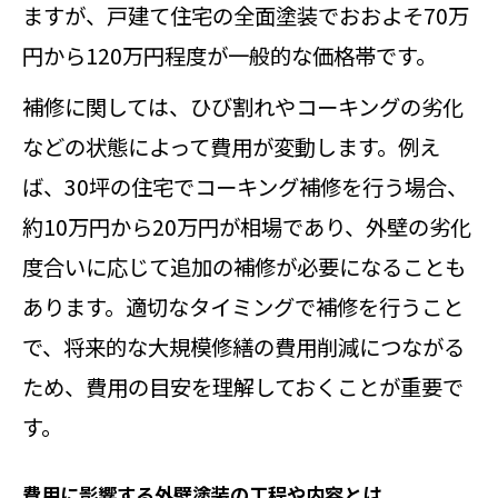
外壁塗装に利用できる補助金の基本
ますが、戸建て住宅の全面塗装でおおよそ70万
情報
円から120万円程度が一般的な価格帯です。
補助制度を活用した外壁塗装の進め
補修に関しては、ひび割れやコーキングの劣化
方とは
などの状態によって費用が変動します。例え
外壁塗装の補助金申請時の注意点ま
ば、30坪の住宅でコーキング補修を行う場合、
とめ
約10万円から20万円が相場であり、外壁の劣化
補助制度で外壁塗装費用を抑えるコ
度合いに応じて追加の補修が必要になることも
ツ
あります。適切なタイミングで補修を行うこと
埼玉で外壁塗装に使える助成金の最
で、将来的な大規模修繕の費用削減につながる
新事情
ため、費用の目安を理解しておくことが重要で
す。
コーキング補修費用や方法を詳しく知る
なら
費用に影響する外壁塗装の工程や内容とは