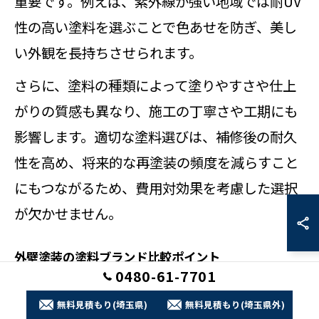
重要です。例えば、紫外線が強い地域では耐UV
性の高い塗料を選ぶことで色あせを防ぎ、美し
い外観を長持ちさせられます。
さらに、塗料の種類によって塗りやすさや仕上
がりの質感も異なり、施工の丁寧さや工期にも
影響します。適切な塗料選びは、補修後の耐久
性を高め、将来的な再塗装の頻度を減らすこと
にもつながるため、費用対効果を考慮した選択
が欠かせません。
外壁塗装の塗料ブランド比較ポイント
0480-61-7701
外壁塗装の塗料ブランドを比較する際は、耐用
無料見積もり(埼玉県)
無料見積もり(埼玉県外)
年数、価格、機能性、保証内容の4つのポイン