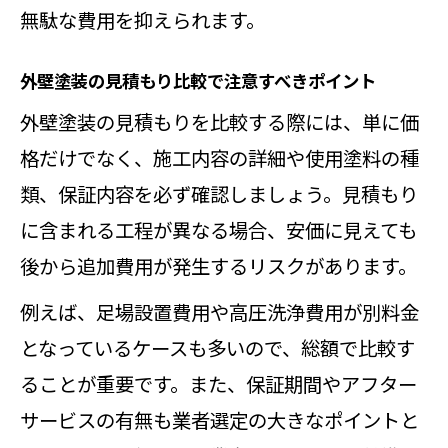
無駄な費用を抑えられます。
特徴
塗料選びで外壁塗装の仕上がりが変
外壁塗装の見積もり比較で注意すべきポイント
わる理由
外壁塗装の見積もりを比較する際には、単に価
外壁塗装の塗料ブランド比較ポイン
格だけでなく、施工内容の詳細や使用塗料の種
ト
類、保証内容を必ず確認しましょう。見積もり
人気ブランドの外壁塗装で期待でき
に含まれる工程が異なる場合、安価に見えても
る効果
後から追加費用が発生するリスクがあります。
塗料ブランドごとの外壁塗装の違い
例えば、足場設置費用や高圧洗浄費用が別料金
を解説
となっているケースも多いので、総額で比較す
納得できる外壁メンテナンスの進め方ま
ることが重要です。また、保証期間やアフター
とめ
サービスの有無も業者選定の大きなポイントと