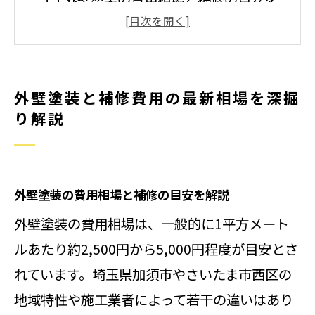
解説
費用に影響する外壁塗装の工程や内
容とは
外壁塗装と補修費用の最新相場を深掘
補修費用を抑える外壁塗装の選び方
り解説
ガイド
外壁塗装の見積もり比較で注意すべ
きポイント
外壁塗装の費用相場と補修の目安を解説
外壁塗装と補修費用の最新動向をチ
外壁塗装の費用相場は、一般的に1平方メート
ェック
ルあたり約2,500円から5,000円程度が目安とさ
埼玉県加須市や西区で使える補助制度の
れています。埼玉県加須市やさいたま市西区の
特徴
地域特性や施工業者によって若干の違いはあり