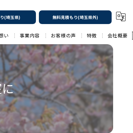
り(埼玉県)
無料見積もり(埼玉県外)
想い
事業内容
お客様の声
特徴
会社概要
遮熱の家
工務店
水回りリフォーム
リノベーション
水回り
室に
外壁塗装
住宅